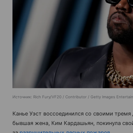
Источник:
Rich Fury/VF20 / Contributor / Getty Images Enterta
Канье Уэст воссоединился со своими тремя д
бывшая жена, Ким Кардашьян, покинула сво
за
разрушительных лесных пожаров
.