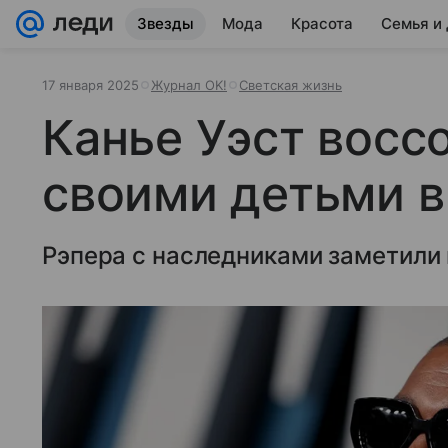
Звезды
Мода
Красота
Семья и
17 января 2025
Журнал OK!
Светская жизнь
Канье Уэст восс
своими детьми в
Рэпера с наследниками заметили 