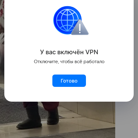
У вас включ
ён
V
P
N
Отключите, чтобы всё работало
Готово