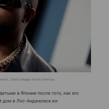
inment / Getty Images North America
етьми в Японии после того, как его
й дом в Лос-Анджелесе из-