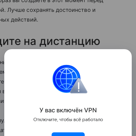
браз вы создаете в этот момент перед
й. Лучше сохранять достоинство и
ных действий.
дите на дистанцию
ых всплесков возьмите паузу.
емя, когда вы отстранитесь от мужчины:
те, не обсуждайте проблему. Этот период
я вашего внутреннего восстановления, но
вия своих действий.
У вас включ
ён
V
P
N
Отключите, чтобы всё работало
пуляция. Уходите в собственную жизнь
 дать вашему мужчине возможность