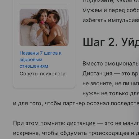
Подумайте, какой о
мужем и перед собо
избегать импульсив
Шаг 2. Уй
Названы 7 шагов к
здоровым
Вместо эмоциональн
отношениям
Дистанция — это вр
Советы психолога
не звоните, не пиши
нужен не только дл
и для того, чтобы партнер осознал последст
При этом помните: дистанция — это не мани
искренне, чтобы обдумать происходящее и