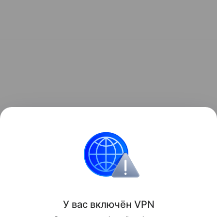
У вас включ
ён
V
P
N