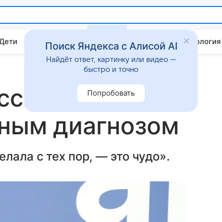
 Дети
Дом
Гороскопы
Стиль жизни
Психология
Поиск Яндекса с Алисой AI
Найдёт ответ, картинку или видео —
быстро и точно
ссказала о
Попробовать
шным диагнозом
лала с тех пор, — это чудо».