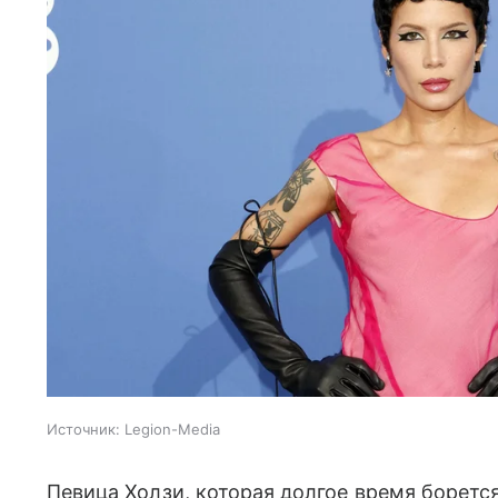
Источник:
Legion-Media
Певица Холзи, которая долгое время боретс