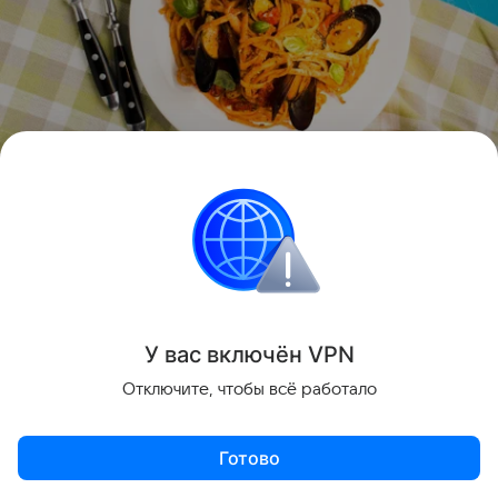
Нежное сочетание мидий и спагетти хорошо дополнит
томатная паста.
источник:
Freepik.com
Приготовление блюда займет не больше часа, а по
вкусу оно будет не хуже, чем в ресторане.
У вас включ
ён
V
P
N
Отключите, чтобы всё работало
Готово