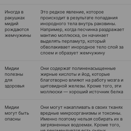
Иногда в
Это редкое явление, которое
ракушках
происходит в результате попадания
мидий
инородного тела внутрь раковины.
рождаются
Например, когда песчинка раздражает
жемчужины
мантию моллюска, он начинает
выделять перламутр, который
обволакивает инородное тело слой за
слоем и образует жемчужину
Мидии
Они содержат полиненасыщенные
полезны
жирные кислоты и йод, которые
для
благотворно влияют на работу мозга и
здоровья
щитовидной железы. Кроме того, эти
моллюски — хороший источник белка
Мидии
Они могут накапливать в своих тканях
могут быть
вредные микроорганизмы и токсины.
опасны
Именно поэтому нельзя собирать их в
загрязненных водоемах. Кроме того,
не рекомендуется есть сырых