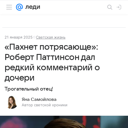
21 января 2025
Светская жизнь
«Пахнет потрясающе»:
Роберт Паттинсон дал
редкий комментарий о
дочери
Трогательный отец!
Яна Самойлова
Автор светской хроники