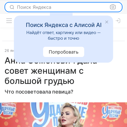
Поиск Яндекса
Поиск Яндекса с Алисой AI
Найдёт ответ, картинку или видео —
быстро и точно
26 января 2025
Lenta.Ru
Светская жизнь
Попробовать
Анна Семенович дала
совет женщинам с
большой грудью
Что посоветовала певица?