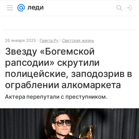
26 января 2025
Газета.Ру
Светская жизнь
Звезду «Богемской
рапсодии» скрутили
полицейские, заподозрив в
ограблении алкомаркета
Актера перепутали с преступником.