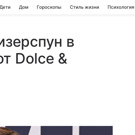
 Дети
Дом
Гороскопы
Стиль жизни
Психология
изерспун в
т Dolce &