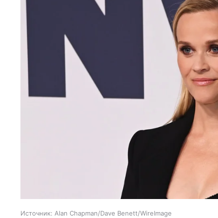
Источник:
Alan Chapman/Dave Benett/WireImage