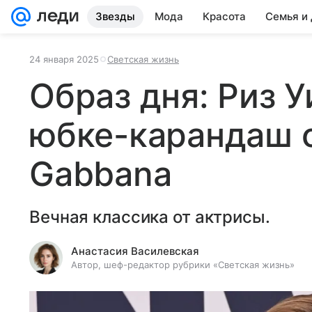
Звезды
Мода
Красота
Семья и
24 января 2025
Светская жизнь
Образ дня: Риз У
юбке-карандаш о
Gabbana
Вечная классика от актрисы.
Анастасия Василевская
Автор, шеф-редактор рубрики «Светская жизнь»