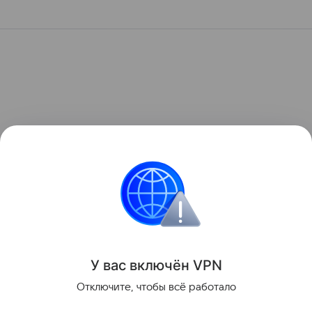
У вас включ
ён
V
P
N
Отключите, чтобы всё работало