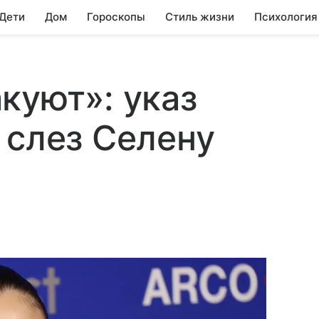
 Дети
Дом
Гороскопы
Стиль жизни
Психология
куют»: указ
 слез Селену