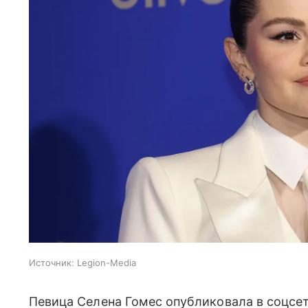
Источник:
Legion-Media
Певица Селена Гомес опубликовала в соцсет