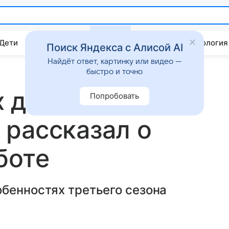
 Дети
Дом
Гороскопы
Стиль жизни
Психология
Поиск Яндекса с Алисой AI
Найдёт ответ, картинку или видео —
быстро и точно
х дочек»
Попробовать
рассказал о
боте
бенностях третьего сезона