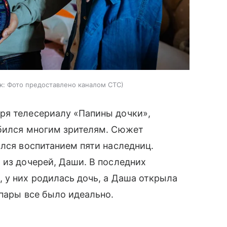
к:
Фото предоставлено каналом СТС
ря телесериалу «Папины дочки»,
юбился многим зрителям. Сюжет
ался воспитанием пяти наследниц.
 из дочерей, Даши. В последних
 у них родилась дочь, а Даша открыла
 пары все было идеально.