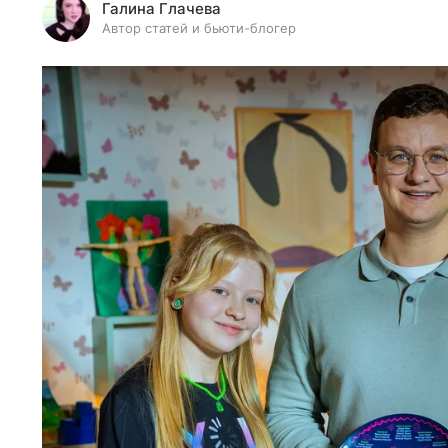
Галина Глачева
Автор статей и бьюти-блогер