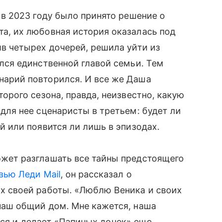
 в 2023 году было принято решение о
а, их любовная история оказалась под
ив четырех дочерей, решила уйти из
ался единственной главой семьи. Тем
нарий повторился. И все же Даша
торого сезона, правда, неизвестно, какую
 для нее сценаристы в третьем: будет ли
ей или появится ли лишь в эпизодах.
жет разглашать все тайны предстоящего
вью Леди Mail
, он рассказал о
х своей работы. «Люблю Веника и своих
наш общий дом. Мне кажется, наша
тся и делает «Папиных дочек» еще