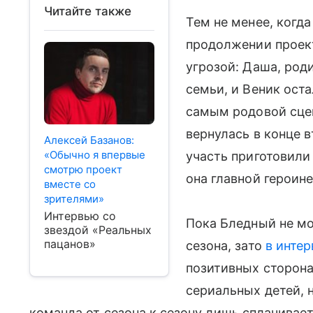
Читайте также
Тем не менее, когда
продолжении проект
угрозой: Даша, род
семьи, и Веник ост
самым родовой сце
вернулась в конце в
Алексей Базанов:
«Обычно я впервые
участь приготовили
смотрю проект
она главной героин
вместе со
зрителями»
Интервью со
Пока Бледный не мо
звездой «Реальных
пацанов»
сезона, зато
в интер
позитивных сторона
сериальных детей, 
команда от сезона к сезону лишь сплачивае