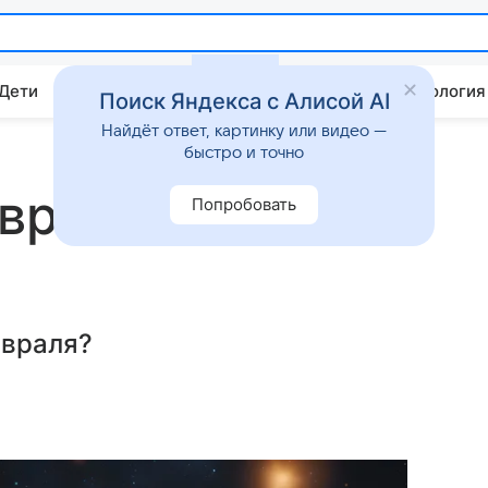
 Дети
Дом
Гороскопы
Стиль жизни
Психология
Поиск Яндекса с Алисой AI
Найдёт ответ, картинку или видео —
быстро и точно
евраля 2025
Попробовать
евраля?