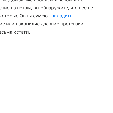
ение на потом, вы обнаружите, что все не
Некоторые Овны сумеют
наладить
ие или накопились давние претензии.
есьма кстати.