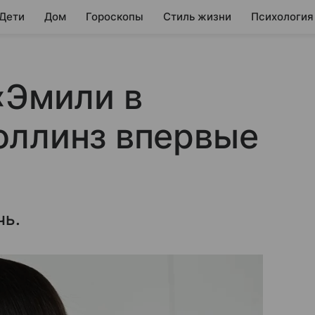
 Дети
Дом
Гороскопы
Стиль жизни
Психология
«Эмили в
оллинз впервые
чь.