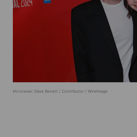
Источник:
Dave Benett / Contributor / WireImage