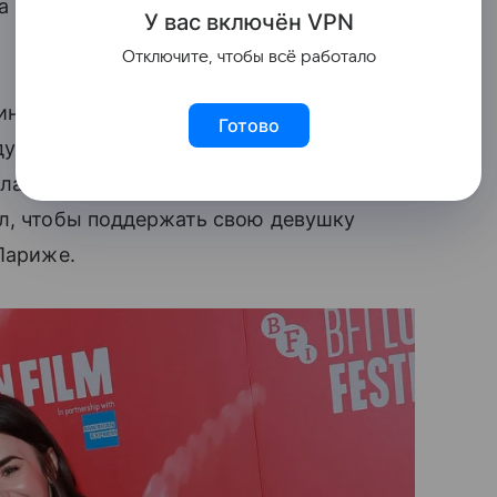
на этом пути. Мы любим вас до Луны
У вас включ
ён
V
P
N
Отключите, чтобы всё работало
инберген и актера Малкольма
Готово
ду. Они официально объявили об этом
лилась несколькими снимками
ал, чтобы поддержать свою девушку
Париже.