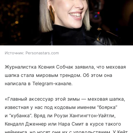
Источник:
Personastars.com
Журналистка Ксения Собчак заявила, что меховая
шапка стала мировым трендом. Об этом она
написала в Telegram-канале.
«Главный аксессуар этой зимы — меховая шапка,
известная у нас под кодовым именем “боярка”
и “кубанка”. Вряд ли Роузи Хантингтон-Уайтли,
Кендалл Дженнер или Нара Смит в курсе такого
нейминга, но носят они их с удовольствием. У Кейт