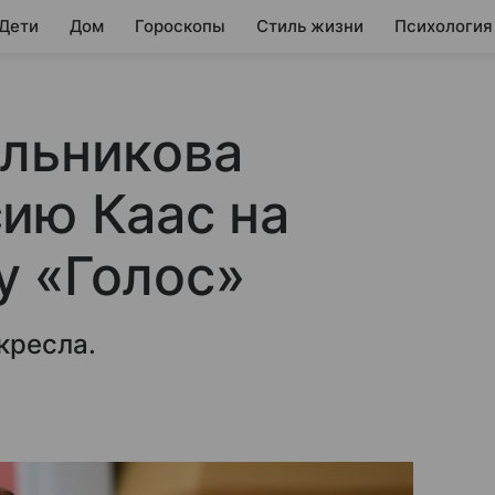
 Дети
Дом
Гороскопы
Стиль жизни
Психология
ольникова
ию Каас на
у «Голос»
кресла.