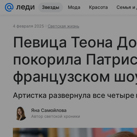
Звезды
Мода
Красота
Семья и
4 февраля 2025
Светская жизнь
Певица Теона Д
покорила Патрис
французском шо
Артистка развернула все четыре 
Яна Самойлова
Автор светской хроники