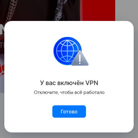
У вас включ
ён
V
P
N
Отключите, чтобы всё работало
Готово