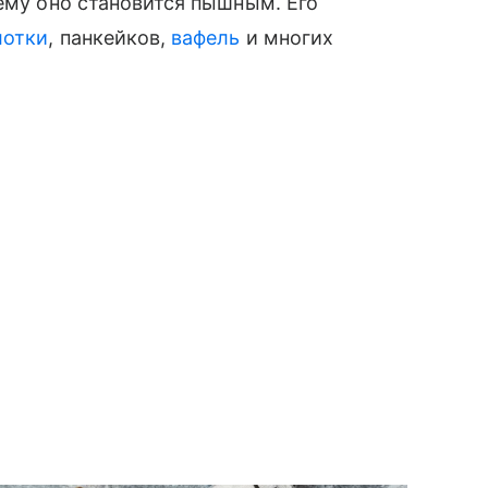
чему оно становится пышным. Его
лотки
, панкейков,
вафель
и многих