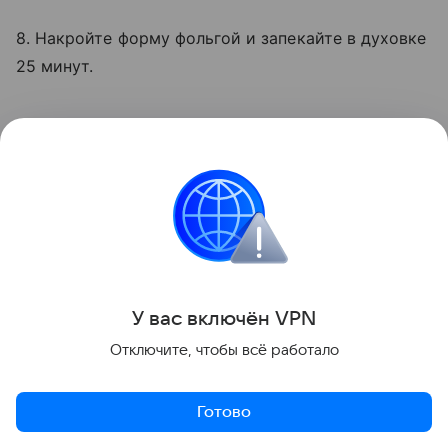
8. Накройте форму фольгой и запекайте в духовке
25 минут.
6. Овощное рагу в горшочках
У вас включ
ён
V
P
N
Отключите, чтобы всё работало
Готово