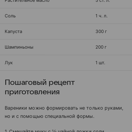
Растительное масло
5 ст. л.
Соль
1 ч. л.
Капуста
300 г
Шампиньоны
200 г
Лук
1 шт.
Пошаговый рецепт
приготовления
Вареники можно формировать не только руками,
но и с помощью специальной формы.
1. Смешайте муку с ½ чайной ложки соли.