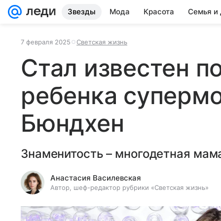
Звезды
Мода
Красота
Семья и
7 февраля 2025
Светская жизнь
Стал известен п
ребенка суперм
Бюндхен
Знаменитость – многодетная мам
Анастасия Василевская
Автор, шеф-редактор рубрики «Светская жизнь»