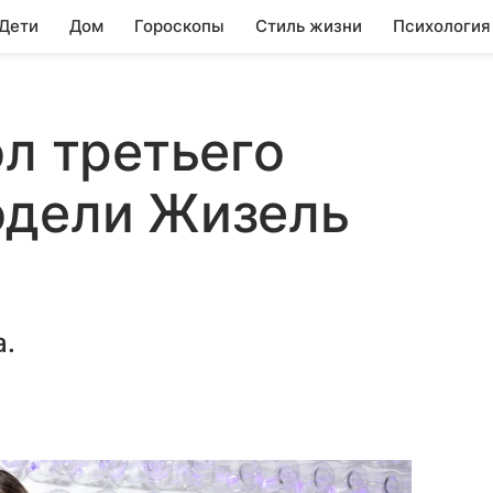
 Дети
Дом
Гороскопы
Стиль жизни
Психология
ол третьего
одели Жизель
а.