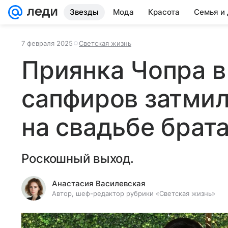
Звезды
Мода
Красота
Семья и
7 февраля 2025
Светская жизнь
Приянка Чопра в
сапфиров затмил
на свадьбе брат
Роскошный выход.
Анастасия Василевская
Автор, шеф-редактор рубрики «Светская жизнь»