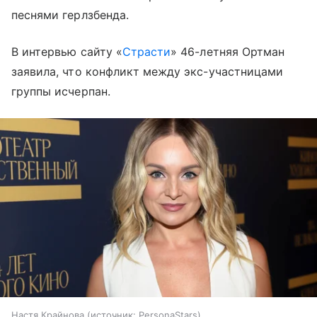
песнями герлзбенда.
В интервью сайту «
Страсти
» 46-летняя Ортман
заявила, что конфликт между экс-участницами
группы исчерпан.
Настя Крайнова
источник:
PersonaStars