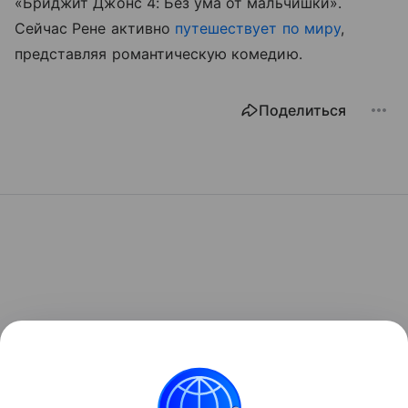
«Бриджит Джонс 4: Без ума от мальчишки».
Сейчас Рене активно
путешествует по миру
,
представляя романтическую комедию.
Поделиться