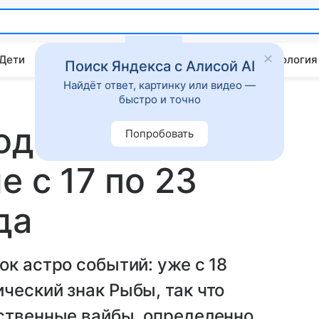
 Дети
Дом
Гороскопы
Стиль жизни
Психология
Поиск Яндекса с Алисой AI
Найдёт ответ, картинку или видео —
быстро и точно
зодиака круто
Попробовать
е с 17 по 23
да
ок астро событий: уже с 18
ческий знак Рыбы, так что
ственные вайбы, определенно,