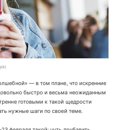
pik
олшебной» — в том плане, что искренние
довольно быстро и весьма неожиданным
утренне готовыми к такой щедрости
ать нужные шаги по своей теме.
—23 февраля такой: чуть поубавить