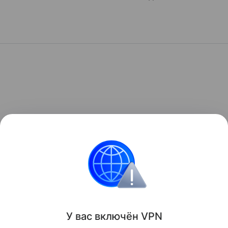
У вас включ
ён
V
P
N