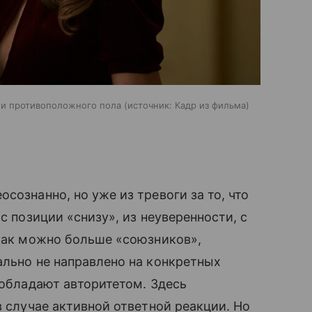
ми противоположного пола
источник:
Кадр из фильма
сознанно, но уже из тревоги за то, что
с позиции «снизу», из неуверенности, с
 как можно больше «союзников»,
ально не направлено на конкретных
 обладают авторитетом. Здесь
в случае активной ответной реакции. Но