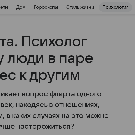
Дети
Дом
Гороскопы
Стиль жизни
Психология
та. Психолог
у люди в паре
ес к другим
никает вопрос флирта одного
век, находясь в отношениях,
, в каких случаях на это можно
лучше насторожиться?