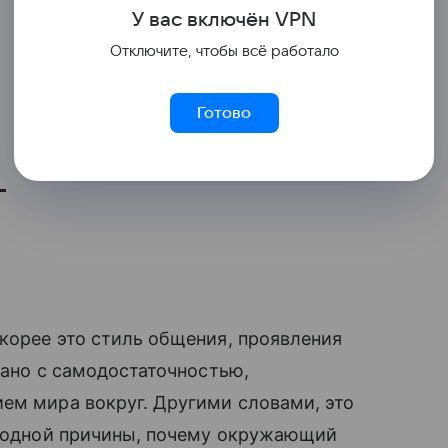
У вас включ
ён
V
P
N
Отключите, чтобы всё работало
Готово
т
скорее это стиль общения, проявления
язано с самодостаточностью,
ем мира вокруг. Другими словами, это
ни одной причины, почему окружающий