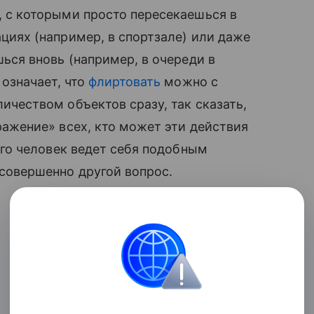
 с которыми просто пересекаешься в
циях (например, в спортзале) или даже
шься вновь (например, в очереди в
 означает, что
флиртовать
можно с
ичеством объектов сразу, так сказать,
ражение» всех, кто может эти действия
его человек ведет себя подобным
совершенно другой вопрос.