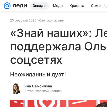
Звезды
Мода
Красота
Семья и
20 февраля 2025
Светская жизнь
«Знай наших»: Л
поддержала Ольг
соцсетях
Неожиданный дуэт!
Яна Самойлова
Автор светской хроники