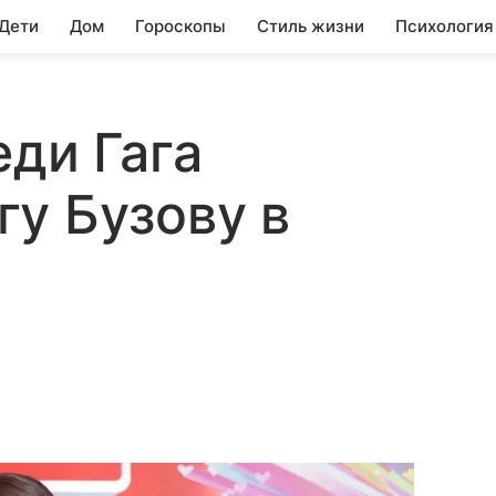
 Дети
Дом
Гороскопы
Стиль жизни
Психология
еди Гага
у Бузову в