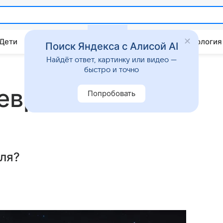
 Дети
Дом
Гороскопы
Стиль жизни
Психология
Поиск Яндекса с Алисой AI
Найдёт ответ, картинку или видео —
быстро и точно
февраля 2025
Попробовать
аля?