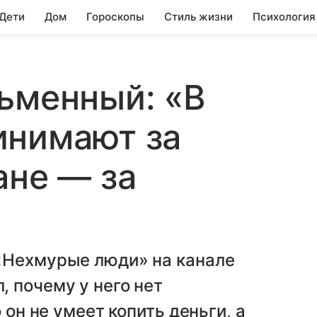
 Дети
Дом
Гороскопы
Стиль жизни
Психология
ьменный: «В
инимают за
ане — за
«Нехмурые люди» на канале
 почему у него нет
 он не умеет копить деньги, а