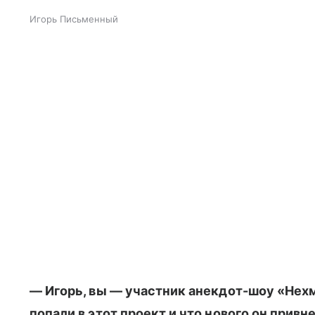
Игорь Письменный
— Игорь, вы
—
участник анекдот-шоу «Нехм
попали в этот проект и что нового он привн