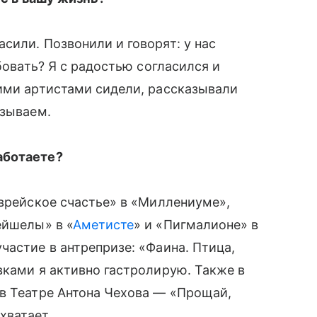
сили. Позвонили и говорят: у нас
бовать? Я с радостью согласился и
ими артистами сидели, рассказывали
азываем.
аботаете?
Еврейское счастье» в «Миллениуме»,
ейшелы» в «
Аметисте
» и «Пигмалионе» в
частие в антрепризе: «Фаина. Птица,
вками я активно гастролирую. Также в
 в Театре Антона Чехова — «Прощай,
хватает.