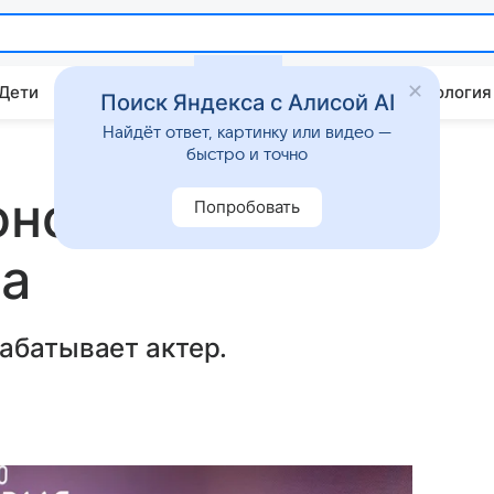
 Дети
Дом
Гороскопы
Стиль жизни
Психология
Поиск Яндекса с Алисой AI
Найдёт ответ, картинку или видео —
быстро и точно
онораров
Попробовать
а
абатывает актер.