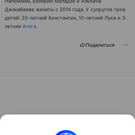
Напомним, Валерий Меладзе и Альбина
Джанабаева женаты с 2014 года. У супругов трое
детей: 20-летний Константин, 10-летний Лука и 3-
летняя
Агата
.
Поделиться