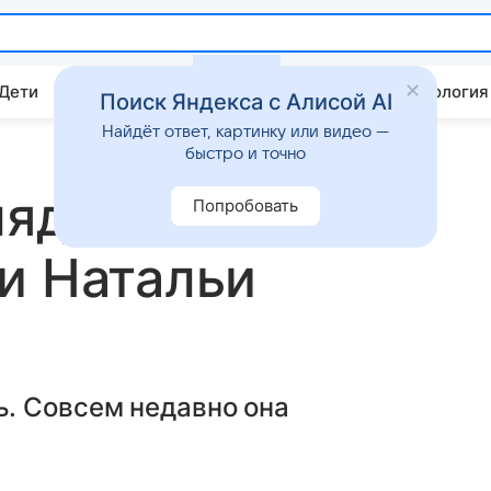
 Дети
Дом
Гороскопы
Стиль жизни
Психология
Поиск Яндекса с Алисой AI
Найдёт ответ, картинку или видео —
быстро и точно
ядят и с кем
Попробовать
и Натальи
. Совсем недавно она
.