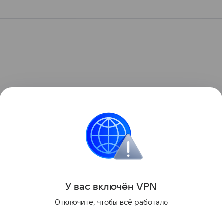
У вас включ
ён
V
P
N
Отключите, чтобы всё работало