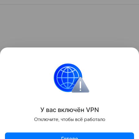
У вас включ
ён
V
P
N
Отключите, чтобы всё работало
Готово