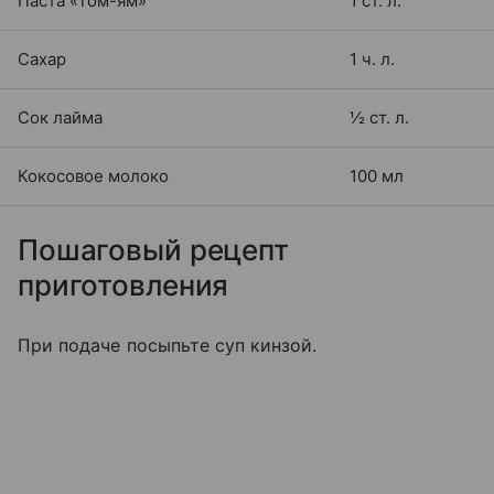
Паста «Том-ям»
1 ст. л.
Сахар
1 ч. л.
Сок лайма
½ ст. л.
Кокосовое молоко
100 мл
Пошаговый рецепт
приготовления
При подаче посыпьте суп кинзой.