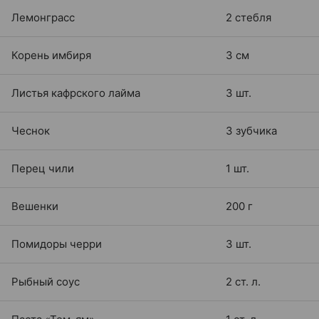
Лемонграсс
2 стебля
Корень имбиря
3 см
Листья кафрского лайма
3 шт.
Чеснок
3 зубчика
Перец чили
1 шт.
Вешенки
200 г
Помидоры черри
3 шт.
Рыбный соус
2 ст. л.