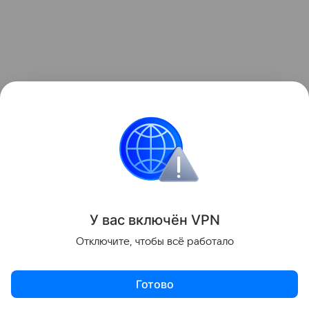
Ингредиенты
Если не любите острый вкус, исключите
перец
чили
из рецепта.
Вода или овощной бульон
1 л
У вас включ
ён
V
P
N
Шампиньоны
200 г
Отключите, чтобы всё работало
Лемонграсс
2 стебля
Готово
Кафрский лайм
3 шт.