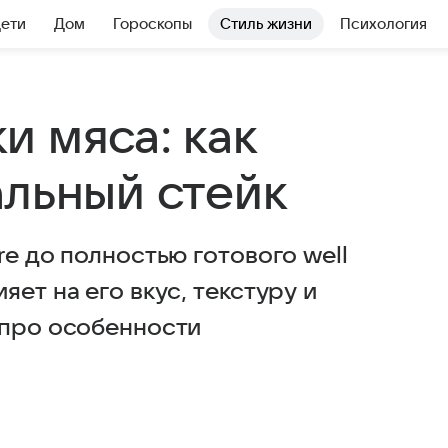
Дети
Дом
Гороскопы
Стиль жизни
Психология
и мяса: как
альный стейк
re до полностью готового well
ет на его вкус, текстуру и
 про особенности