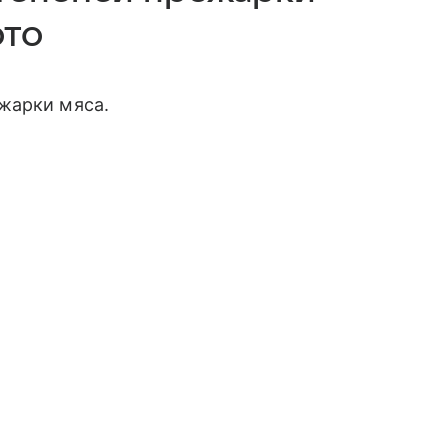
ото
ожарки мяса.