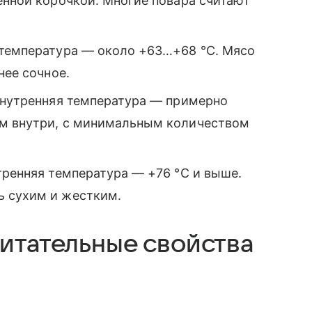
енной корочкой. Многие повара считают
 температура — около +63…+68 °C. Мясо
нее сочное.
 Внутренняя температура — примерно
ым внутри, с минимальным количеством
тренняя температура — +76 °C и выше.
ь сухим и жестким.
итательные свойства