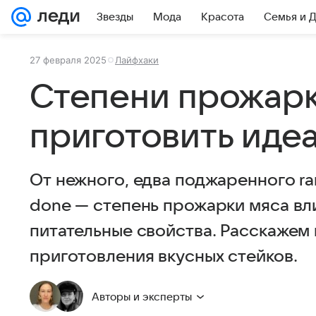
Звезды
Мода
Красота
Семья и 
27 февраля 2025
Лайфхаки
Степени прожарк
приготовить иде
От нежного, едва поджаренного ra
done — степень прожарки мяса влия
питательные свойства. Расскажем
приготовления вкусных стейков.
Авторы и эксперты