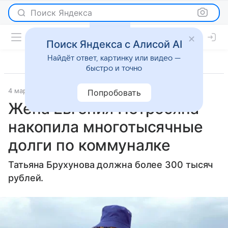
Поиск Яндекса
Поиск Яндекса с Алисой AI
Найдёт ответ, картинку или видео —
быстро и точно
4 марта 2025
Газета.Ру
Светская жизнь
Попробовать
Жена Евгения Петросяна
накопила многотысячные
долги по коммуналке
Татьяна Брухунова должна более 300 тысяч
рублей.