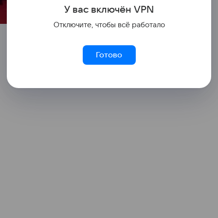
У вас включ
ён
V
P
N
Отключите, чтобы всё работало
Готово