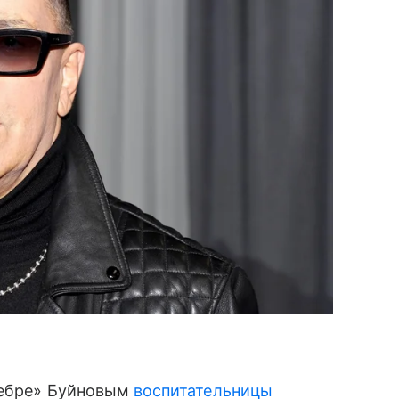
зебре» Буйновым
воспитательницы