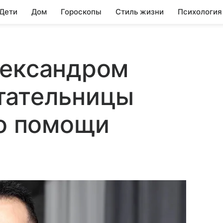
 Дети
Дом
Гороскопы
Стиль жизни
Психология
лександром
тательницы
го помощи