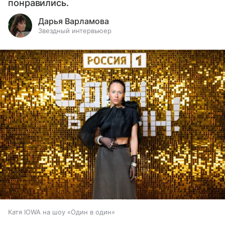
понравились.
Дарья Варламова
Звездный интервьюер
Катя IOWA на шоу «Один в один»