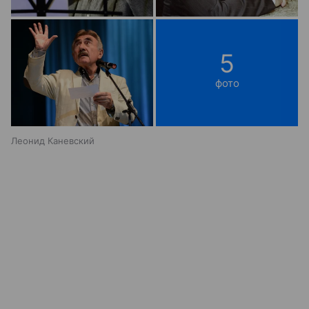
5
фото
Леонид Каневский