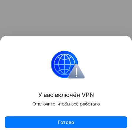
У вас включ
ён
V
P
N
Отключите, чтобы всё работало
Готово