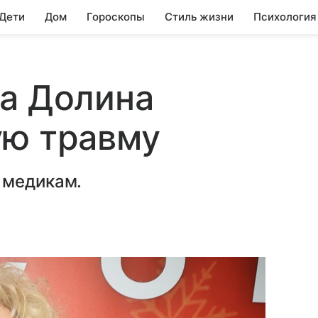
 Дети
Дом
Гороскопы
Стиль жизни
Психология
а Долина
ую травму
 медикам.