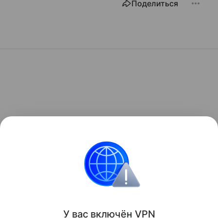
Поделиться
У вас включ
ён
V
P
N