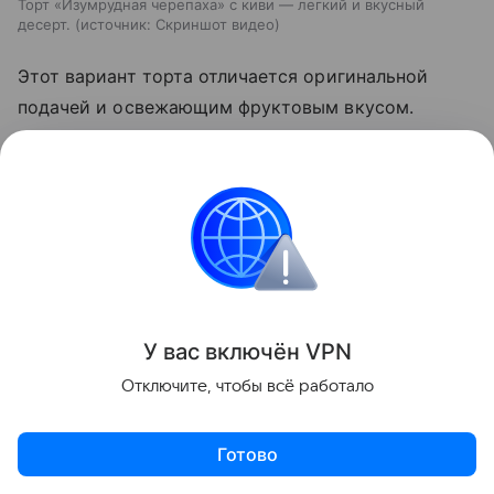
Торт «Изумрудная черепаха» с киви — легкий и вкусный
десерт.
источник:
Скриншот видео
Этот вариант торта отличается оригинальной
подачей и освежающим фруктовым вкусом.
Нежные бисквитные коржи пропитываются
сметанным кремом, а сверху торт украшается
ломтиками киви, создавая эффект «изумрудного»
черепашьего панциря.
У вас включ
ён
V
P
N
Отключите, чтобы всё работало
Готово