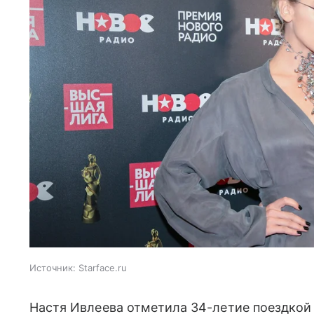
Источник:
Starface.ru
Настя Ивлеева отметила 34-летие поездкой