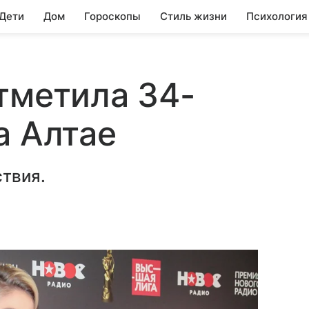
 Дети
Дом
Гороскопы
Стиль жизни
Психология
тметила 34-
а Алтае
ствия.