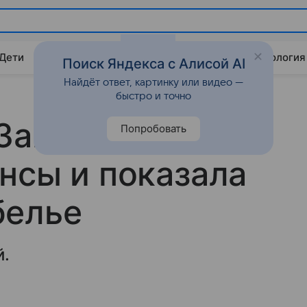
 Дети
Дом
Гороскопы
Стиль жизни
Психология
Поиск Яндекса с Алисой AI
Найдёт ответ, картинку или видео —
быстро и точно
Загитова
Попробовать
нсы и показала
белье
й.