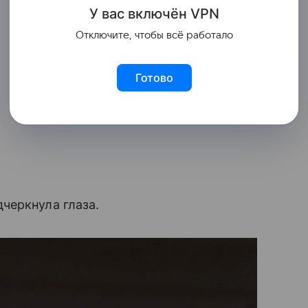
У вас включ
ён
V
P
N
Отключите, чтобы всё работало
Готово
черкнула глаза.