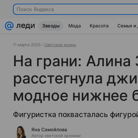
Поиск Яндекса
Звезды
Мода
Красота
Семья и
11 марта 2025
Светская жизнь
На грани: Алина 
расстегнула джи
модное нижнее 
Фигуристка похвасталась фигуро
Яна Самойлова
Автор светской хроники