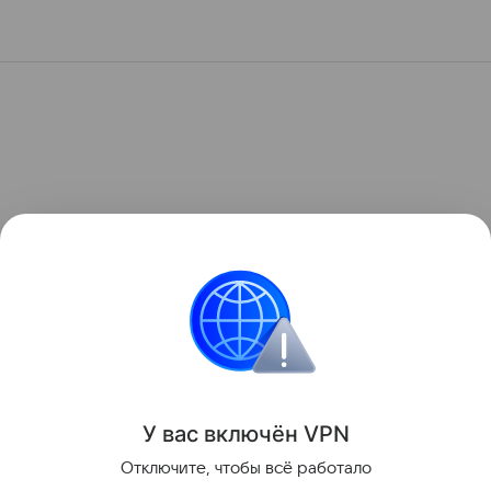
У вас включ
ён
V
P
N
Отключите, чтобы всё работало