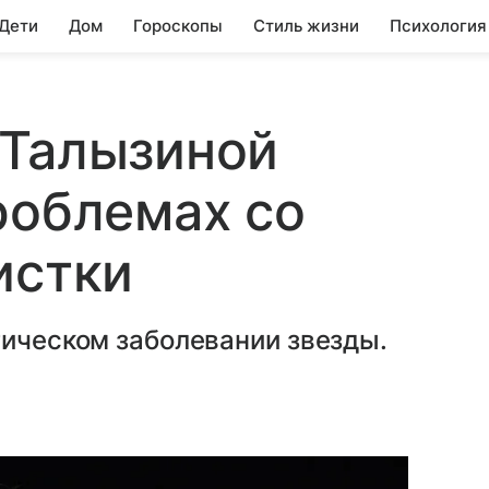
 Дети
Дом
Гороскопы
Стиль жизни
Психология
 Талызиной
роблемах со
истки
гическом заболевании звезды.