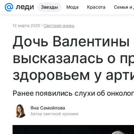
Звезды
Мода
Красота
Семья и
12 марта 2025
Светская жизнь
Дочь Валентины
высказалась о п
здоровьем у арт
Ранее появились слухи об онколо
Яна Самойлова
Автор светской хроники