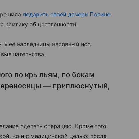
у решила
подарить своей дочери Полине
 на критику общественности.
», у ее наследницы неровный нос.
 вмешательства.
ного по крыльям, по бокам
 переносицы — приплюснутый,
елание сделать операцию. Кроме того,
кой, но и с медицинской целью: после