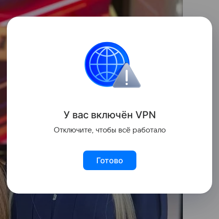
У вас включ
ён
V
P
N
Отключите, чтобы всё работало
Готово