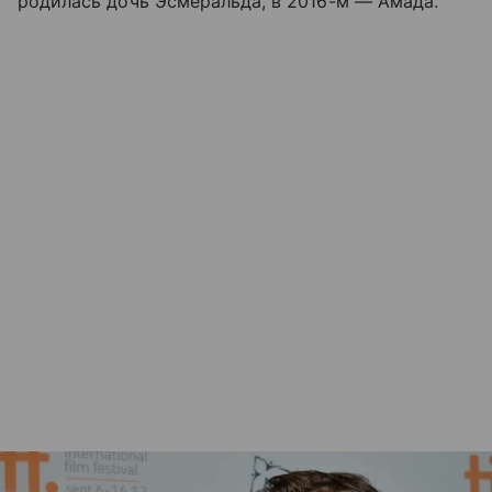
родилась дочь Эсмеральда, в 2016-м
—
Амада.